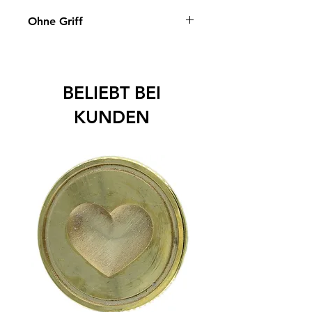
Ohne Griff
Der Griff kann bei Bedarf gerne
separat unter folgendem Link bestellt
werden:
Griff bestellen
.
BELIEBT BEI
KUNDEN