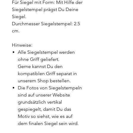
Für Siegel mit Form: Mit Hilfe der
Siegelstempel prägst Du Deine
Siegel.
Durchmesser Siegelstempel: 2.5
cm.
Hinweise:
Alle Siegelstempel werden
ohne Griff geliefert.
Gerne kannst Du den
kompatiblen Griff separat in
unserem Shop bestellen.
Die Fotos von Siegelstempeln
sind auf unserer Website
grundsätzlich vertikal
gespiegelt, damit Du das
Motiv so siehst, wie es auf
dem finalen Siegel sein wird.