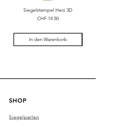
Siegelstempel Herz 3D
Siegelstempel Beere
Preis
CHF 14.50
In den Warenkorb
SHOP
Siegelperlen
Siegel
stempel