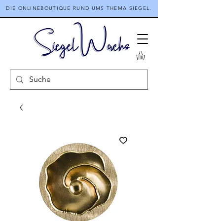
DIE ONLINEBOUTIQUE RUND UMS THEMA SIEGEL.