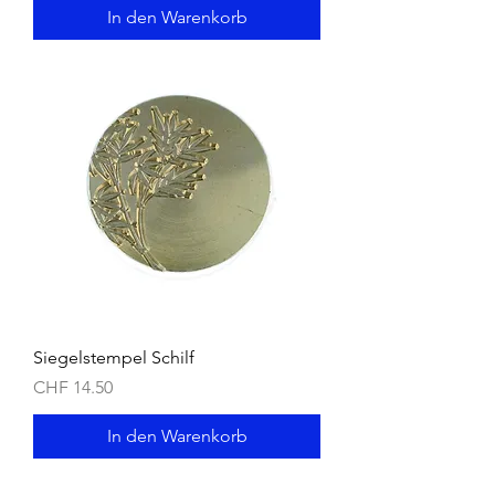
In den Warenkorb
Siegelstempel Schilf
Preis
CHF 14.50
In den Warenkorb