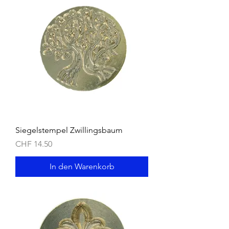
Siegelstempel Zwillingsbaum
Preis
CHF 14.50
In den Warenkorb