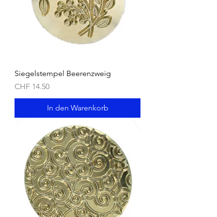
Siegelstempel Beerenzweig
Preis
CHF 14.50
In den Warenkorb