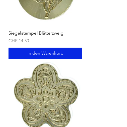
Siegelstempel Blätterzweig
Preis
CHF 14.50
In den Warenkorb