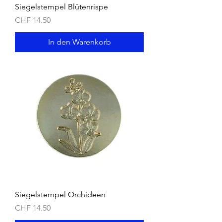
Siegelstempel Blütenrispe
Preis
CHF 14.50
In den Warenkorb
Siegelstempel Orchideen
Preis
CHF 14.50