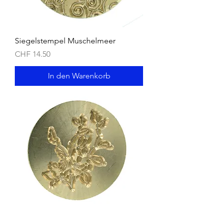
Siegelstempel Muschelmeer
Preis
CHF 14.50
In den Warenkorb