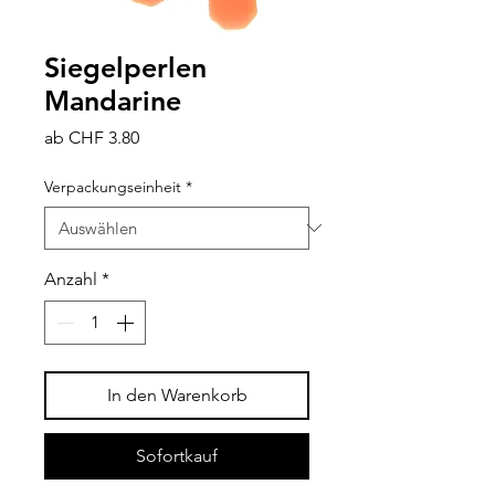
Siegelperlen
Mandarine
Sale-
ab
CHF 3.80
Preis
Verpackungseinheit
*
Anzahl
*
In den Warenkorb
Sofortkauf