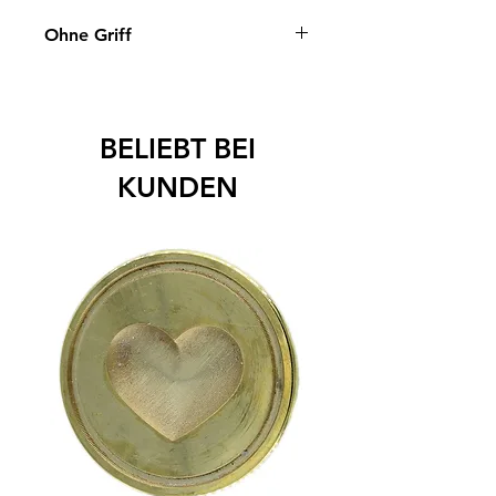
Ohne Griff
Der Griff kann bei Bedarf gerne
separat unter folgendem Link bestellt
werden:
Griff bestellen
.
BELIEBT BEI
KUNDEN