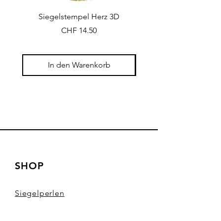
Siegelstempel Herz 3D
Siegelstempel Beere
Preis
CHF 14.50
In den Warenkorb
SHOP
Siegelperlen
Siegel
stempel