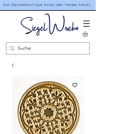
DIE ONLINEBOUTIQUE RUND UMS THEMA SIEGEL.