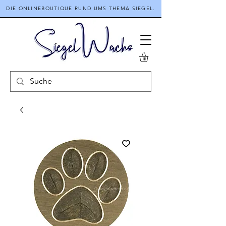
DIE ONLINEBOUTIQUE RUND UMS THEMA SIEGEL.