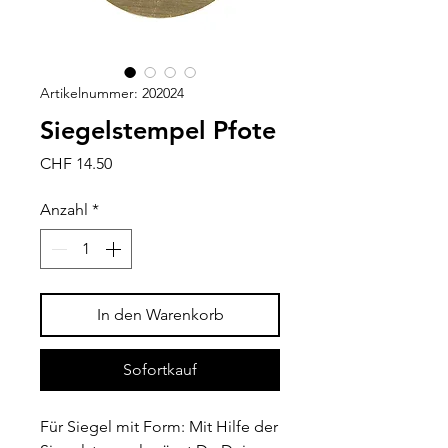
Artikelnummer: 202024
Siegelstempel Pfote
Preis
CHF 14.50
Anzahl
*
In den Warenkorb
Sofortkauf
Für Siegel mit Form: Mit Hilfe der