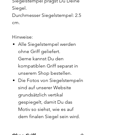
Siegelstempel prägst Du Deine
Siegel.
Durchmesser Siegelstempel: 2.5
cm.
Hinweise:
Alle Siegelstempel werden
ohne Griff geliefert.
Gerne kannst Du den
kompatiblen Griff separat in
unserem Shop bestellen.
Die Fotos von Siegelstempeln
sind auf unserer Website
grundsätzlich vertikal
gespiegelt, damit Du das
Motiv so siehst, wie es auf
dem finalen Siegel sein wird.