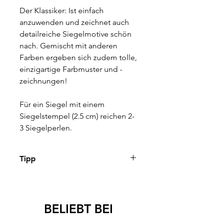
Der Klassiker: Ist einfach
anzuwenden und zeichnet auch
detailreiche Siegelmotive schön
nach. Gemischt mit anderen
Farben ergeben sich zudem tolle,
einzigartige Farbmuster und -
zeichnungen!
Für ein Siegel mit einem
Siegelstempel (2.5 cm) reichen 2-
3 Siegelperlen.
Tipp
Im Kapitel "Anwendungen &
Inspirationen" findest Du eine
Anleitung wie Du Siegel mit
BELIEBT BEI
Siegelperlen kreieren kannst.