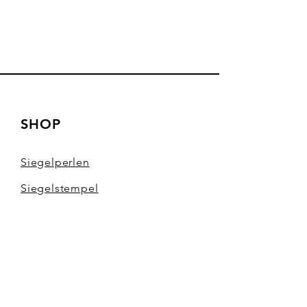
SHOP
Siegelperlen
Siegel
stempel
Zubehör für Siegel
Versand & Retouren
AGBs & Datenschutz