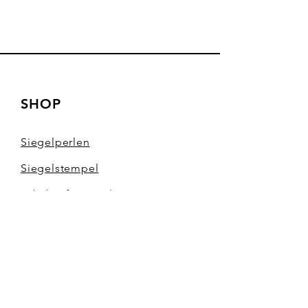
SHOP
Siegelperlen
Siegel
stempel
Zubehör für Siegel
Versand & Retouren
AGBs & Datenschutz