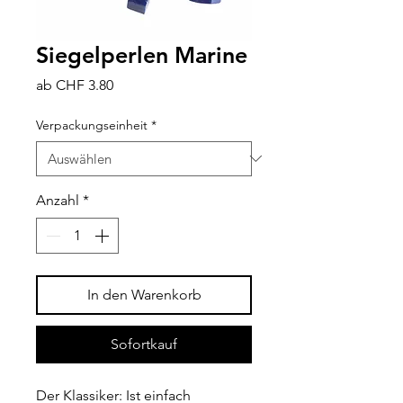
Siegelperlen Marine
Sale-
ab
CHF 3.80
Preis
Verpackungseinheit
*
Anzahl
*
In den Warenkorb
Sofortkauf
Der Klassiker: Ist einfach