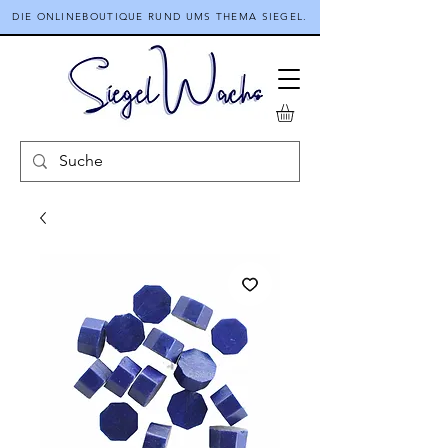
DIE ONLINEBOUTIQUE RUND UMS THEMA SIEGEL.