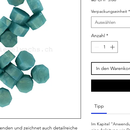
Preis
Verpackungseinheit
*
Auswählen
Anzahl
*
In den Warenko
Tipp
Im Kapitel "Anwendu
uwenden und zeichnet auch detailreiche
eine Anleitung wie D