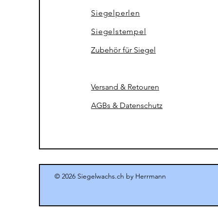
Siegelperlen
Siegel
stempel
Zubehör für Siegel
Versand & Retouren
AGBs & Datenschutz
© 2026
Siegelwachs.ch by Herrmann