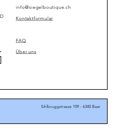
info@siegelboutique.ch
=D
Kontaktformular
FAQ
Über uns
Sihlbruggstrasse 109 - 6340 Baar