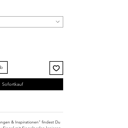
rb
Sofortkauf
ngen & Inspirationen" findest Du
u Siegel mit Siegelperlen kreieren