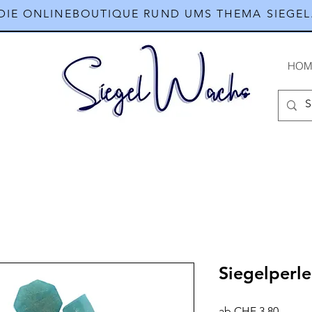
DIE ONLINEBOUTIQUE RUND UMS THEMA SIEGEL
HOM
Siegelperle
Sale-
ab
CHF 3.80