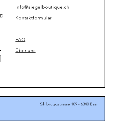
info@siegelboutique.ch
=D
Kontaktformular
FAQ
Über uns
Sihlbruggstrasse 109 - 6340 Baar