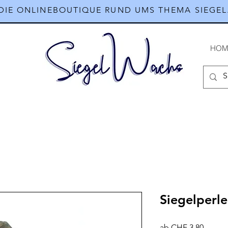
DIE ONLINEBOUTIQUE RUND UMS THEMA SIEGEL
HOM
Siegelperl
Sale-
ab
CHF 3.80