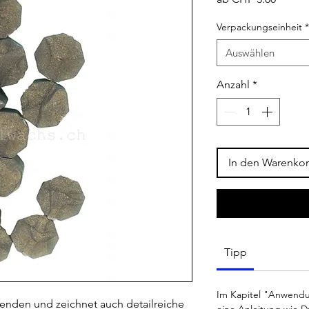
Preis
Verpackungseinheit
*
Auswählen
Anzahl
*
In den Warenko
Tipp
Im Kapitel "Anwendu
uwenden und zeichnet auch detailreiche
eine Anleitung wie D