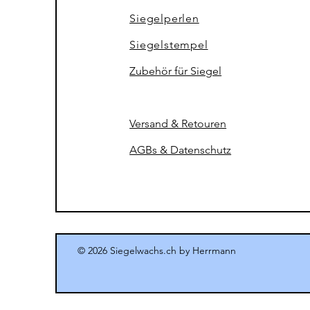
Siegelperlen
Siegel
stempel
Zubehör für Siegel
Versand & Retouren
AGBs & Datenschutz
© 2026
Siegelwachs.ch by Herrmann