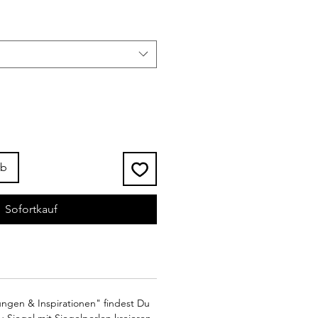
rb
Sofortkauf
ngen & Inspirationen" findest Du
u Siegel mit Siegelperlen kreieren