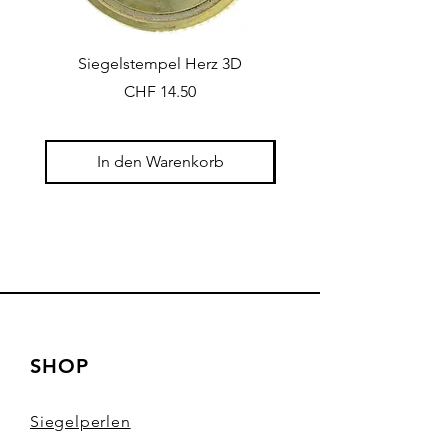
Siegelstempel Herz 3D
Siegelstempel Beere
Preis
CHF 14.50
In den Warenkorb
SHOP
Siegelperlen